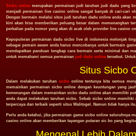
Sicbo online
merupakan permainan judi taruhan judi dadu yang bisa
menjadi permainan live casino online sangat banyak di cari-cari o
Dengan bermain melalui situs judi taruhan dadu online anda akan me
kini akan bisa memberikan peluang besar dalam memenangkan taru
perkalian pada nomor yang akan di acak oleh provider live casino o
Kepopuleran permainan dadu sicbo live di indonesia melonjak tin
sebagai pemain awam anda harus mencobanya untuk bermain game si
mendapatkan panduan lengkap cara bermain serta minimal dan ma
untuk memahami semua permainan
judi dadu online
tersebut. Untuk
Situs Sicbo 
Dalam melakukan taruhan
sicbo
online tentunya kita semua meng
memainkan permainan sicbo online dengan keuntungan yang jauh le
kemenangan dalam memainkan sicbo dadu online akan memiliki poten
anda dapat melakukan taruhan sicbo. Sebab sicbo online memiliki
terpercaya dan terbaik seperti situs Walitogel. Namun tidak hanya 
Perlu anda ketahui, jika permainan game sicbo online seluruhnya m
casino online akan memberikan tayangan putaran sic bo yang begitu 
Mengenal Lebih Dalam