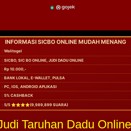
INFORMASI SICBO ONLINE MUDAH MENANG
Walitogel
SICBO, SIC BO ONLINE, JUDI DADU ONLINE
Rp 10.000,-
BANK LOKAL, E-WALLET, PULSA
PC, IOS, ANDROID
APLIKASI
5% CASHBACK
5/5 ⭐⭐⭐⭐(9,989,899 SUARA)
 Judi Taruhan Dadu Onlin