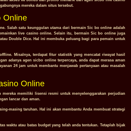
rgabungnya mereka dalam situs tersebut.
 Online
e. Salah satu keunggulan utama dari bermain Sic bo online adalah
inkan live casino online. Selain itu, bermain Sic bo online juga
, atau Double Dice. Hal ini membuka peluang bagi para pemain untuk
ine. Misalnya, terdapat fitur statistik yang mencatat riwayat hasil
ngan adanya agen sicbo online terpercaya, anda dapat merasa aman
 layanan 24 jam untuk membantu menjawab pertanyaan atau masalah
sino Online
an mereka memiliki lisensi resmi untuk menyelenggarakan perjudian
engan lancar dan aman.
asing-masing taruhan. Hal ini akan membantu Anda membuat strategi
as waktu atau batas budget yang telah anda tentukan. Tetaplah bijak