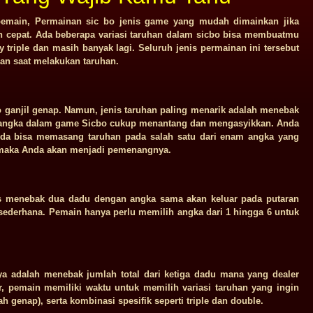
 pemain, Permainan sic bo jenis game yang mudah dimainkan jika
n cepat. Ada beberapa variasi taruhan dalam sicbo bisa membuatmu
y triple dan masih banyak lagi. Seluruh jenis permainan ini tersebut
kan saat melakukan taruhan.
bo ganjil genap. Namun, jenis taruhan paling menarik adalah menebak
tu angka dalam game Sicbo cukup menantang dan mengasyikkan. Anda
nda bisa memasang taruhan pada salah satu dari enam angka yang
ut, maka Anda akan menjadi pemenangnya.
rus menebak dua dadu dengan angka sama akan keluar pada putaran
sederhana. Pemain hanya perlu memilih angka dari 1 hingga 6 untuk
ya adalah menebak jumlah total dari ketiga dadu mana yang dealer
, pemain memiliki waktu untuk memilih variasi taruhan yang ingin
ah genap), serta kombinasi spesifik seperti triple dan double.