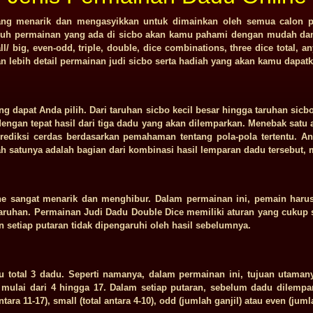
nyang menarik dan mengasyikkan untuk dimainkan oleh semua calon
uruh permainan yang ada di sicbo akan kamu pahami dengan mudah da
/ big, even-odd, triple, double, dice combinations, three dice total, an
an lebih detail permainan judi sicbo serta hadiah yang akan kamu dapat
g dapat Anda pilih. Dari taruhan sicbo kecil besar hingga taruhan sic
dengan tepat hasil dari tiga dadu yang akan dilemparkan. Menebak sa
diksi cerdas berdasarkan pemahaman tentang pola-pola tertentu. A
salah satunya adalah bagian dari kombinasi hasil lemparan dadu terseb
ine sangat menarik dan menghibur. Dalam permainan ini, pemain ha
aruhan. Permainan Judi Dadu Double Dice memiliki aturan yang cukup 
setiap putaran tidak dipengaruhi oleh hasil sebelumnya.
u total 3 dadu. Seperti namanya, dalam permainan ini, tujuan utaman
lai dari 4 hingga 17. Dalam setiap putaran, sebelum dadu dilempar
ra 11-17), small (total antara 4-10), odd (jumlah ganjil) atau even (juml