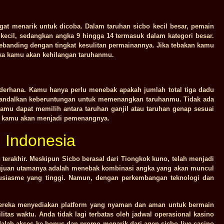
gat menarik untuk dicoba. Dalam taruhan sicbo kecil besar, pemain
kecil, sedangkan angka 9 hingga 14 termasuk dalam kategori besar.
sebanding dengan tingkat kesulitan permainannya. Jika tebakan kamu
ka kamu akan kehilangan taruhanmu.
ederhana. Kamu hanya perlu menebak apakah jumlah total tiga dadu
ngandalkan keberuntungan untuk memenangkan taruhanmu. Tidak ada
kamu dapat memilih antara taruhan ganjil atau taruhan genap sesuai
ka kamu akan menjadi pemenangnya.
 Indonesia
terakhir. Meskipun Sicbo berasal dari Tiongkok kuno, telah menjadi
n tujuan utamanya adalah menebak kombinasi angka yang akan muncul
antusiasme yang tinggi. Namun, dengan perkembangan teknologi dan
 Mereka menyediakan platform yang nyaman dan aman untuk bermain
tas waktu. Anda tidak lagi terbatas oleh jadwal operasional kasino
dalah akses ke bonus dan promo menarik dari agen sicbo live casino