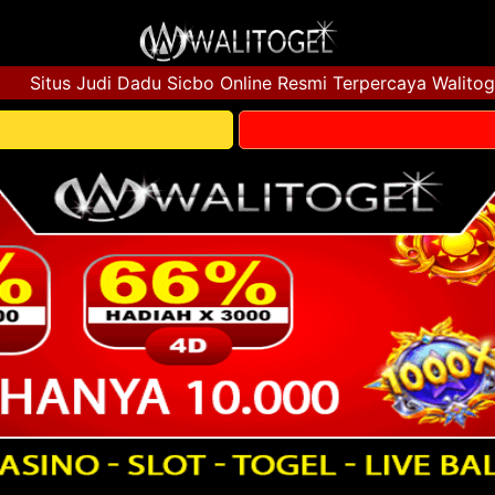
bo Online Resmi Terpercaya Walitogel.