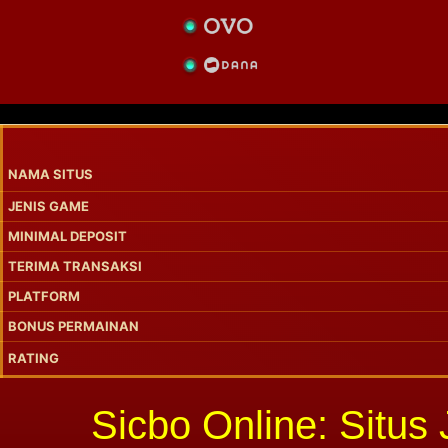
NAMA SITUS
JENIS GAME
MINIMAL DEPOSIT
TERIMA TRANSAKSI
PLATFORM
BONUS PERMAINAN
RATING
Sicbo Online: Situs